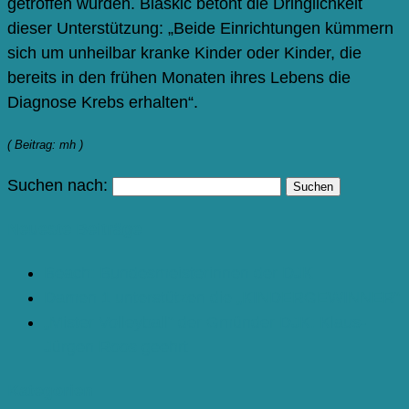
getroffen wurden. Blaskic betont die Dringlichkeit
dieser Unterstützung: „Beide Einrichtungen kümmern
sich um unheilbar kranke Kinder oder Kinder, die
bereits in den frühen Monaten ihres Lebens die
Diagnose Krebs erhalten“.
( Beitrag: mh )
Suchen nach:
Neueste Beiträge
Beach: Bundesmeisterinnen der DJK
Damen 1 unterstützen die „KINDERGEWINNER“
„Mister Volleyball“ der Gmünder DJK: Klaus-
Jürgen Roos geehrt
Kategorien