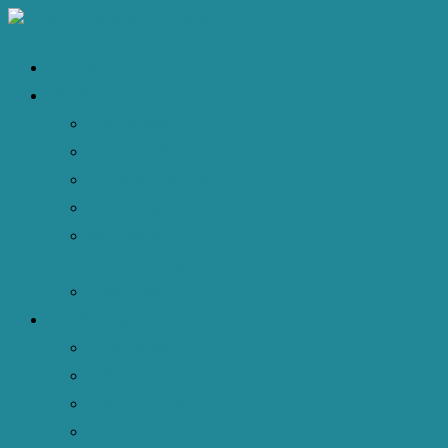
Home
Verein
Aktuelles
Über uns
Vorstandschaft
Satzung
Mitglieds-
verwaltung
Kalender
Abteilungen
Ausdauersport
Wandern
Tischtennis
Freizeitsport