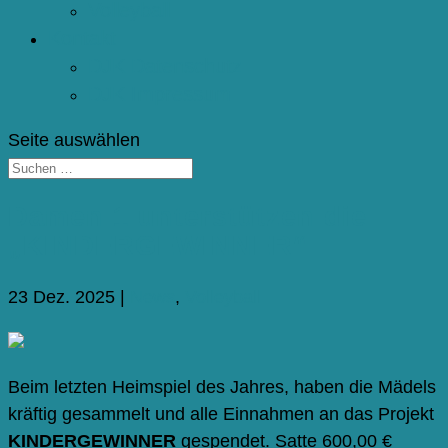
Volleyball
Kontakt
DJK Datenschutz
DJK Impressum
Seite auswählen
Damen 1 unterstützen die
„KINDERGEWINNER“
23 Dez. 2025
|
News
,
Volleyball
Beim letzten Heimspiel des Jahres, haben die Mädels
kräftig gesammelt und alle Einnahmen an das Projekt
KINDERGEWINNER
gespendet. Satte 600,00 €