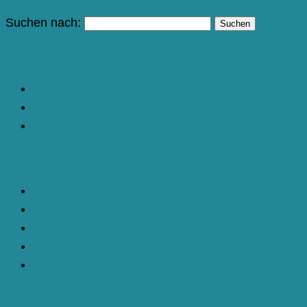
Suchen nach:
Neueste Beiträge
Beach: Bundesmeisterinnen der DJK
Damen 1 unterstützen die „KINDERGEWINNER“
„Mister Volleyball“ der Gmünder DJK: Klaus-Jürg
Kategorien
Ausdauersport
DJK Hauptverein
Medienbericht
News
Volleyball
Archiv