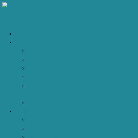
Home
Verein
Aktuelles
Über uns
Vorstandschaft
Satzung
Mitglieds-
verwaltung
Kalender
Abteilungen
Ausdauersport
Wandern
Tischtennis