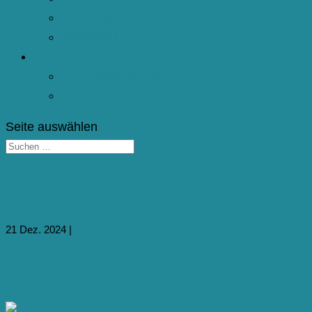
Freizeitsport
Volleyball
Kontakt
DJK Datenschutz
DJK Impressum
Seite auswählen
DJK Volleyballer beschli
21 Dez. 2024
|
Volleyball